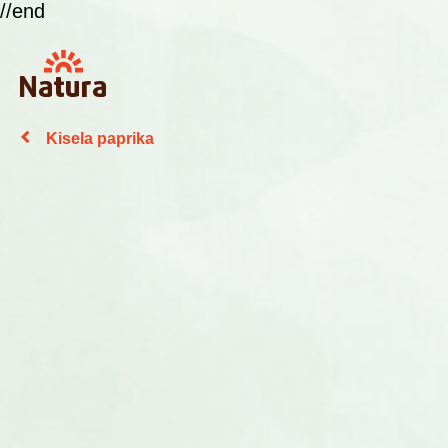
//end
Kisela paprika