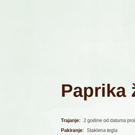
P
a
p
r
i
k
a
Trajanje:
2 godine od datuma pro
Pakiranje:
Staklena tegla