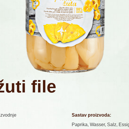
ž
u
t
i
f
i
l
e
izvodnje
Sastav proizvoda:
Paprika, Wasser, Salz, Essi