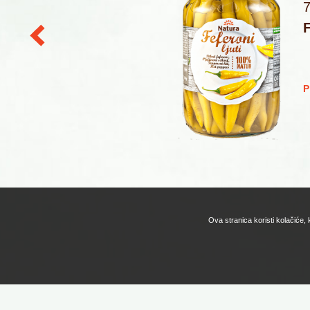
F
J
Ova stranica koristi kolačiće,