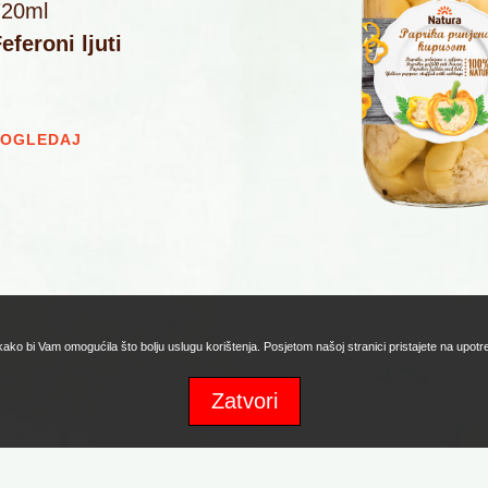
720ml
eferoni ljuti
POGLEDAJ
 kako bi Vam omogućila što bolju uslugu korištenja. Posjetom našoj stranici pristajete na upot
Zatvori